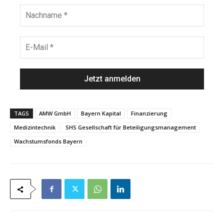
n
N
a
a
m
c
e
h
E
*
n
-
a
M
m
a
e
i
*
l
*
TAGS
AMW GmbH
Bayern Kapital
Finanzierung
Medizintechnik
SHS Gesellschaft für Beteiligungsmanagement
Wachstumsfonds Bayern