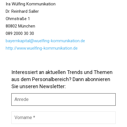
Ira Wülfing Kommunikation
Dr. Reinhard Saller
Ohmstraße 1
80802 München
089 2000 30 30
bayernkapital@wuelfing-kommunikation.de
http://www.wuelfing-kommunikation.de
Interessiert an aktuellen Trends und Themen
aus dem Personalbereich? Dann abonnieren
Sie unseren Newsletter:
A
n
r
e
V
d
o
e
r