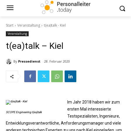
Start
Veranstaltung
t(ea)talk - Kiel
Veranstaltung
t(ea)talk – Kiel
By
Pressedienst
28. Februar 2020
Im Jahr 2018 haben wir zum
ersten Mal interessierte
SCOPE Engineering t(ea)talk
Testspezialisten, Ingenieure,
Entwicklungsverantwortliche, Anforderungsmanager und viele
anderen technischen Experten zu uns nach Kiel eingeladen, um