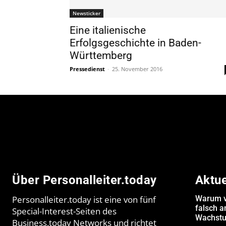
Newsticker
Eine italienische
Erfolgsgeschichte in Baden-
Württemberg
Pressedienst
-
25. November 2016
Über Personalleiter.today
Aktu
Personalleiter.today ist eine von fünf
Warum v
falsch 
Special-Interest-Seiten des
Wachstu
Business.today Networks und richtet