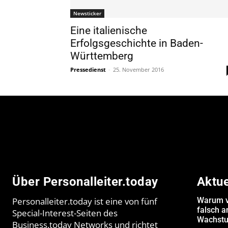
Newsticker
Eine italienische
Erfolgsgeschichte in Baden-
Württemberg
Pressedienst
-
25. November 2016
Über Personalleiter.today
Aktu
Personalleiter.today ist eine von fünf
Warum v
falsch 
Special-Interest-Seiten des
Wachstu
Business.today Networks und richtet