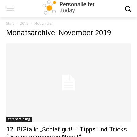
Start
2019
November
Monatsarchive: November 2019
Veranstaltung
12. BIGtalk: „Schlaf gut! – Tipps und Tricks
für eine geruhsame Nacht“