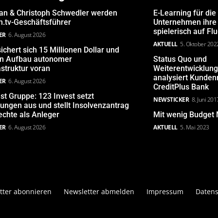
san & Christoph Schwedler werden
E-Learning für die
.tv-Geschäftsführer
Unternehmen ihre 
spielerisch auf Fl
ER
6. August 2026
AKTUELL
5. Oktober 202
ichert sich 15 Millionen Dollar und
den Aufbau autonomer
Status Quo und
astruktur voran
Weiterentwicklun
analysiert Kunde
ER
6. August 2026
CreditPlus Bank
st Gruppe: 123 Invest setzt
NEWSTICKER
8. Juni 201
ungen aus und stellt Insolvenzantrag
echte als Anleger
Mit wenig Budget 
ER
6. August 2026
AKTUELL
5. Mai 2023
tter abonnieren
Newsletter abmelden
Impressum
Datens