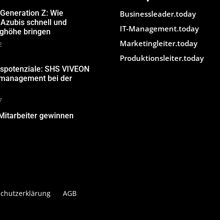
 Generation Z: Wie
Businessleader.today
Azubis schnell und
IT-Management.today
ughöhe bringen
Marketingleiter.today
2
Produktionsleiter.today
gspotenziale: SHS VIVEON
nmanagement bei der
7
Mitarbeiter gewinnen
chutzerklärung
AGB