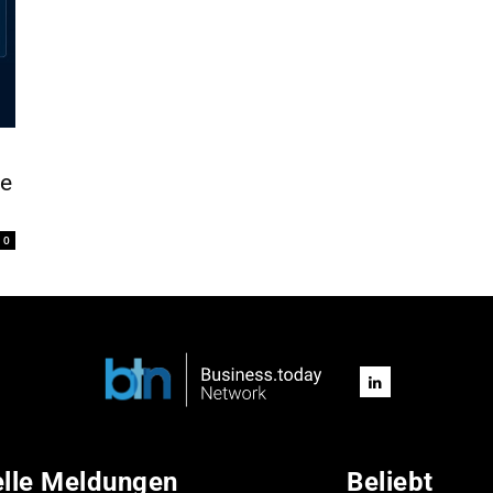
le
0
elle Meldungen
Beliebt