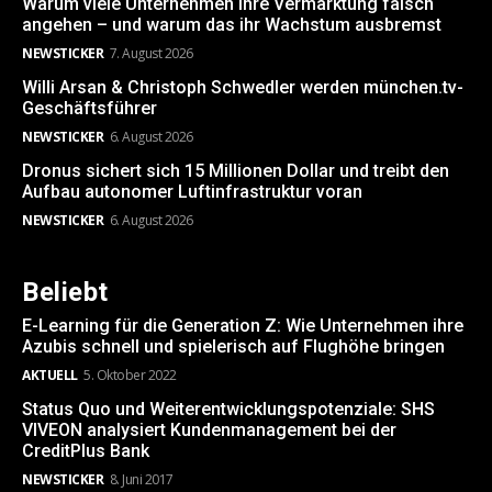
Warum viele Unternehmen ihre Vermarktung falsch
angehen – und warum das ihr Wachstum ausbremst
NEWSTICKER
7. August 2026
Willi Arsan & Christoph Schwedler werden münchen.tv-
Geschäftsführer
NEWSTICKER
6. August 2026
Dronus sichert sich 15 Millionen Dollar und treibt den
Aufbau autonomer Luftinfrastruktur voran
NEWSTICKER
6. August 2026
Beliebt
E-Learning für die Generation Z: Wie Unternehmen ihre
Azubis schnell und spielerisch auf Flughöhe bringen
AKTUELL
5. Oktober 2022
Status Quo und Weiterentwicklungspotenziale: SHS
VIVEON analysiert Kundenmanagement bei der
CreditPlus Bank
NEWSTICKER
8. Juni 2017