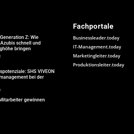
Fachportale
 Generation Z: Wie
Businessleader.today
Azubis schnell und
IT-Management.today
ughöhe bringen
Marketingleiter.today
2
Produktionsleiter.today
gspotenziale: SHS VIVEON
nmanagement bei der
7
Mitarbeiter gewinnen