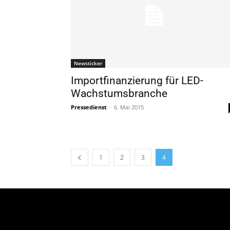
Newsticker
Importfinanzierung für LED-
Wachstumsbranche
Pressedienst
-
6. Mai 2015
1
2
3
4