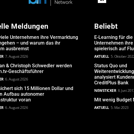
elle Meldungen
Beliebt
iele Unternehmen ihre Vermarktung
E-Learning für die
angehen – und warum das ihr
Unternehmen ihre 
m ausbremst
spielerisch auf Fl
ER
7. August 2026
AKTUELL
5. Oktober 202
san & Christoph Schwedler werden
Status Quo und
.tv-Geschäftsführer
Weiterentwicklun
analysiert Kunde
ER
6. August 2026
CreditPlus Bank
ichert sich 15 Millionen Dollar und
NEWSTICKER
8. Juni 201
den Aufbau autonomer
astruktur voran
Mit wenig Budget 
ER
6. August 2026
AKTUELL
5. Mai 2023