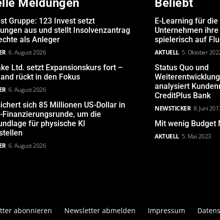
elle Meldungen
Beliebt
st Gruppe: 123 Invest setzt
E-Learning für die
ungen aus und stellt Insolvenzantrag
Unternehmen ihre 
echte als Anleger
spielerisch auf Fl
ER
6. August 2026
AKTUELL
5. Oktober 202
ake Ltd. setzt Expansionskurs fort –
Status Quo und
and rückt in den Fokus
Weiterentwicklun
analysiert Kunde
ER
6. August 2026
CreditPlus Bank
ichert sich 85 Millionen US-Dollar in
NEWSTICKER
8. Juni 201
-Finanzierungsrunde, um die
ndlage für physische KI
Mit wenig Budget 
stellen
AKTUELL
5. Mai 2023
ER
6. August 2026
tter abonnieren
Newsletter abmelden
Impressum
Datens