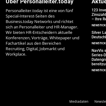
Über Personalleiter.today
Aktu
Personalleiter.today ist eine von fünf
123 Inve
Zinszahl
Special-Interest-Seiten des
– Ihre R
Business.today Networks und richtet
NEWSTICK
sich an Personalleiter und HR-Manager.
Wir bieten HR-Entscheidern aktuelle
Silver L
Deutschl
Konferenzen, Vorträge, Whitepaper und
Fachartikel aus den Bereichen
NEWSTICK
Recruiting, Digital, Jobmarkt und
NavVis s
Workplace.
Series-D
Datengru
bereitzu
NEWSTICK
Mediadaten
Newsle