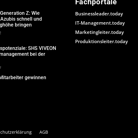
Fachportale
 Generation Z: Wie
Businessleader.today
Azubis schnell und
IT-Management.today
ughöhe bringen
Marketingleiter.today
2
Produktionsleiter.today
gspotenziale: SHS VIVEON
nmanagement bei der
7
Mitarbeiter gewinnen
chutzerklärung
AGB