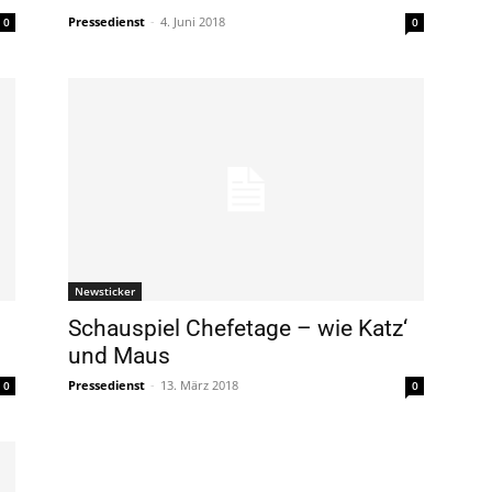
Pressedienst
-
4. Juni 2018
0
0
Newsticker
Schauspiel Chefetage – wie Katz‘
und Maus
Pressedienst
-
13. März 2018
0
0