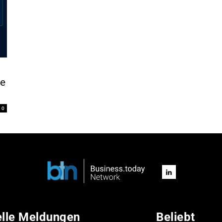
le
0
elle Meldungen
Beliebt