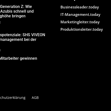
 Generation Z: Wie
Businessleader.today
Azubis schnell und
IT-Management.today
ughöhe bringen
Marketingleiter.today
2
Produktionsleiter.today
gspotenziale: SHS VIVEON
nmanagement bei der
7
Mitarbeiter gewinnen
chutzerklärung
AGB