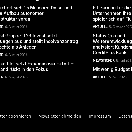
ichert sich 15 Millionen Dollar und
E-Learning für die
den Aufbau autonomer
Unternehmen ihre 
astruktur voran
spielerisch auf Fl
ER
6. August 2026
AKTUELL
5. Oktober 202
st Gruppe: 123 Invest setzt
Status Quo und
ungen aus und stellt Insolvenzantrag
Weiterentwicklun
echte als Anleger
analysiert Kunde
CreditPlus Bank
ER
6. August 2026
NEWSTICKER
8. Juni 201
ake Ltd. setzt Expansionskurs fort –
and rückt in den Fokus
Mit wenig Budget 
ER
6. August 2026
AKTUELL
5. Mai 2023
tter abonnieren
Newsletter abmelden
Impressum
Datens