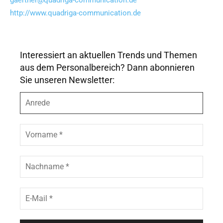
gaertner@quadriga-communication.de
http://www.quadriga-communication.de
Interessiert an aktuellen Trends und Themen
aus dem Personalbereich? Dann abonnieren
Sie unseren Newsletter:
A
n
r
e
V
d
o
e
r
n
N
a
a
m
c
e
h
E
*
n
-
a
M
m
a