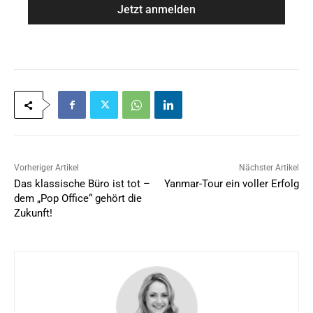
e
i
*
l
*
Vorheriger Artikel
Nächster Artikel
Das klassische Büro ist tot –
Yanmar-Tour ein voller Erfolg
dem „Pop Office“ gehört die
Zukunft!