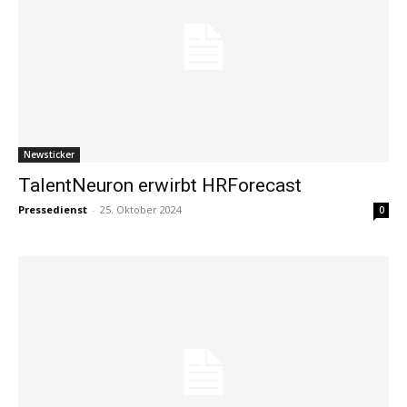
Newsticker
TalentNeuron erwirbt HRForecast
Pressedienst
-
25. Oktober 2024
0