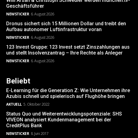
Willi Arsan & Christoph Schwedler werden münchen.tv-
Geschäftsführer
NEWSTICKER
6. August 2026
Dronus sichert sich 15 Millionen Dollar und treibt den
Aufbau autonomer Luftinfrastruktur voran
NEWSTICKER
6. August 2026
123 Invest Gruppe: 123 Invest setzt Zinszahlungen aus
und stellt Insolvenzantrag – Ihre Rechte als Anleger
NEWSTICKER
6. August 2026
Beliebt
E-Learning für die Generation Z: Wie Unternehmen ihre
Azubis schnell und spielerisch auf Flughöhe bringen
AKTUELL
5. Oktober 2022
Status Quo und Weiterentwicklungspotenziale: SHS
VIVEON analysiert Kundenmanagement bei der
CreditPlus Bank
NEWSTICKER
8. Juni 2017