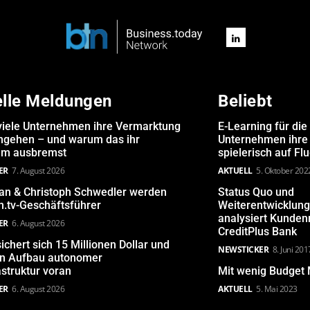
elle Meldungen
Beliebt
iele Unternehmen ihre Vermarktung
E-Learning für die
angehen – und warum das ihr
Unternehmen ihre 
m ausbremst
spielerisch auf Fl
ER
7. August 2026
AKTUELL
5. Oktober 202
san & Christoph Schwedler werden
Status Quo und
.tv-Geschäftsführer
Weiterentwicklun
analysiert Kunde
ER
6. August 2026
CreditPlus Bank
ichert sich 15 Millionen Dollar und
NEWSTICKER
8. Juni 201
den Aufbau autonomer
astruktur voran
Mit wenig Budget 
ER
6. August 2026
AKTUELL
5. Mai 2023