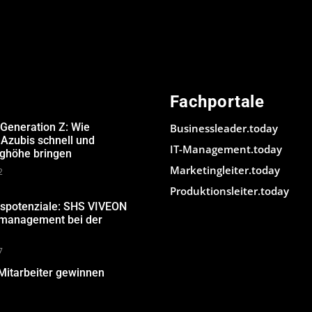
Fachportale
 Generation Z: Wie
Businessleader.today
Azubis schnell und
IT-Management.today
ughöhe bringen
Marketingleiter.today
2
Produktionsleiter.today
gspotenziale: SHS VIVEON
nmanagement bei der
7
Mitarbeiter gewinnen