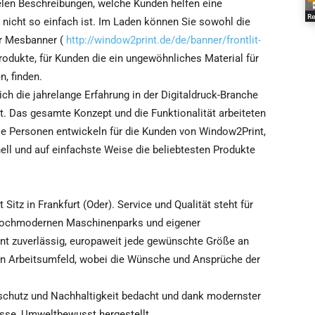
ielen Beschreibungen, welche Kunden helfen eine
Re
nicht so einfach ist. Im Laden können Sie sowohl die
er Mesbanner (
http://window2print.de/de/banner/frontlit-
 Produkte, für Kunden die ein ungewöhnliches Material für
, finden.
ch die jahrelange Erfahrung in der Digitaldruck-Branche
. Das gesamte Konzept und die Funktionalität arbeiteten
se Personen entwickeln für die Kunden von Window2Print,
chnell und auf einfachste Weise die beliebtesten Produkte
itz in Frankfurt (Oder). Service und Qualität steht für
 hochmodernen Maschinenparks und eigener
int zuverlässig, europaweit jede gewünschte Größe an
en Arbeitsumfeld, wobei die Wünsche und Ansprüche der
schutz und Nachhaltigkeit bedacht und dank modernster
sse, Umweltbewusst hergestellt.