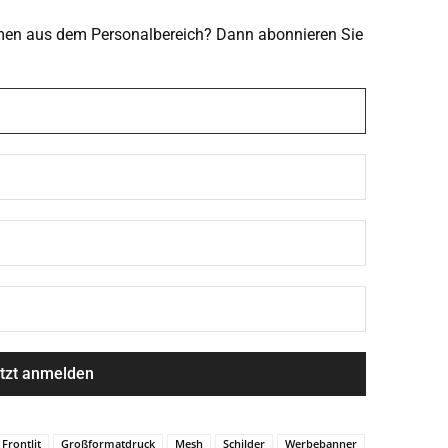
emen aus dem Personalbereich? Dann abonnieren Sie
Frontlit
Großformatdruck
Mesh
Schilder
Werbebanner