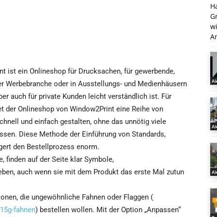
H
G
w
An
t ist ein Onlineshop für Drucksachen, für gewerbende,
Ak
er Werbebranche oder in Ausstellungs- und Medienhäusern
aber auch für private Kunden leicht verständlich ist. Für
tet der Onlineshop von Window2Print eine Reihe von
hnell und einfach gestalten, ohne das unnötig viele
Ak
sen. Diese Methode der Einführung von Standards,
gert den Bestellprozess enorm.
 finden auf der Seite klar Symbole,
rgeben, auch wenn sie mit dem Produkt das erste Mal zutun
Ak
sonen, die ungewöhnliche Fahnen oder Flaggen (
115g-fahnen
) bestellen wollen. Mit der Option „Anpassen“