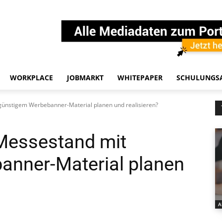
WORKPLACE
JOBMARKT
WHITEPAPER
SCHULUNGS
günstigem Werbebanner-Material planen und realisieren?
Messestand mit
anner-Material planen
A