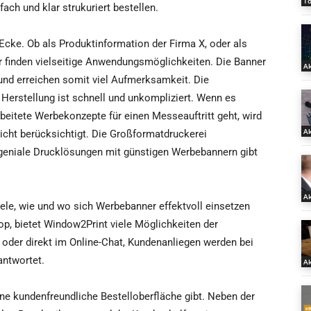
T
ach und klar strukuriert bestellen.
cke. Ob als Produktinformation der Firma X, oder als
finden vielseitige Anwendungsmöglichkeiten. Die Banner
Ak
n und erreichen somit viel Aufmerksamkeit. Die
 Herstellung ist schnell und unkompliziert. Wenn es
eitete Werbekonzepte für einen Messeauftritt geht, wird
Ak
icht berücksichtigt. Die Großformatdruckerei
 geniale Drucklösungen mit günstigen Werbebannern gibt
Ak
ele, wie und wo sich Werbebanner effektvoll einsetzen
hop, bietet Window2Print viele Möglichkeiten der
, oder direkt im Online-Chat, Kundenanliegen werden bei
antwortet.
Ak
e kundenfreundliche Bestelloberfläche gibt. Neben der