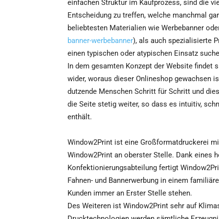
einfachen Struktur im Kaufprozess, sind die v
Entscheidung zu treffen, welche manchmal gar 
beliebtesten Materialien wie Werbebanner od
banner-werbebanner
), als auch spezialisierte
einen typischen oder atypischen Einsatz suchen
In dem gesamten Konzept der Website findet si
wider, woraus dieser Onlineshop gewachsen ist
dutzende Menschen Schritt für Schritt und die
die Seite stetig weiter, so dass es intuitiv, s
enthält.
Window2Print ist eine Großformatdruckerei mit S
Window2Print an oberster Stelle. Dank eines
Konfektionierungsabteilung fertigt Window2Pr
Fahnen- und Bannerwerbung in einem familiär
Kunden immer an Erster Stelle stehen.
Des Weiteren ist Window2Print sehr auf Klima
Drucktechnologien werden sämtliche Erzeugni