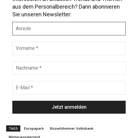
aus dem Personalbereich? Dann abonnieren
Sie unseren Newsletter:
A
n
r
e
V
d
o
e
r
n
N
a
a
m
c
e
h
E
*
n
-
a
M
m
a
e
i
*
l
*
TAGS
Europapark
Rüsselsheimer Volksbank
Winterwonderland