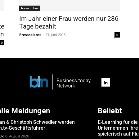
Newsticker
Im Jahr einer Frau werden nur 286
te
Tage bezahlt
en
Pressedienst
-
23. Juni 2015
0
0
elle Meldungen
Beliebt
san & Christoph Schwedler werden
E-Learning für die
.tv-Geschäftsführer
Unternehmen ihre 
spielerisch auf Fl
ER
6. August 2026