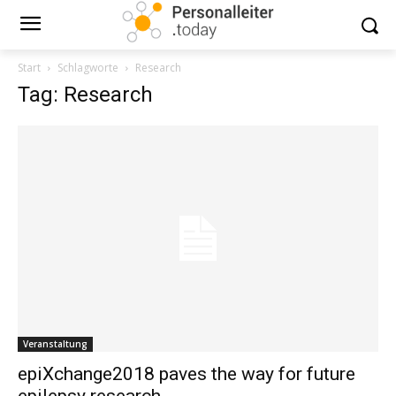
Start
Schlagworte
Research
Tag: Research
Veranstaltung
epiXchange2018 paves the way for future
epilepsy research