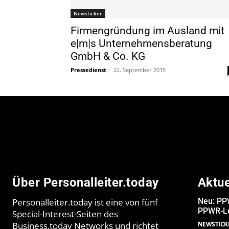
Newsticker
Firmengründung im Ausland mit
e|m|s Unternehmensberatung
GmbH & Co. KG
Pressedienst
-
22. September 2015
Über Personalleiter.today
Aktu
Personalleiter.today ist eine von fünf
Neu: PPW
PPWR-Le
Special-Interest-Seiten des
Business.today Networks und richtet
NEWSTICK