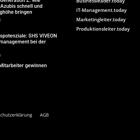
 Generation Z: Wie
Businessleader.today
Azubis schnell und
IT-Management.today
ughöhe bringen
Marketingleiter.today
2
Produktionsleiter.today
gspotenziale: SHS VIVEON
nmanagement bei der
7
Mitarbeiter gewinnen
chutzerklärung
AGB