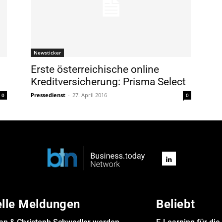
Newsticker
Erste österreichische online
Kreditversicherung: Prisma Select
Pressedienst
-
27. April 2016
0
0
elle Meldungen
Beliebt