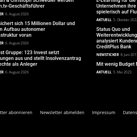
san & Christoph Schwedler werden
E-Learning für die
.tv-Geschäftsführer
Unternehmen ihre 
spielerisch auf Fl
ER
6. August 2026
AKTUELL
5. Oktober 202
ichert sich 15 Millionen Dollar und
den Aufbau autonomer
Status Quo und
astruktur voran
Weiterentwicklun
analysiert Kunde
ER
6. August 2026
CreditPlus Bank
st Gruppe: 123 Invest setzt
NEWSTICKER
8. Juni 201
ungen aus und stellt Insolvenzantrag
echte als Anleger
Mit wenig Budget 
ER
6. August 2026
AKTUELL
5. Mai 2023
tter abonnieren
Newsletter abmelden
Impressum
Datens