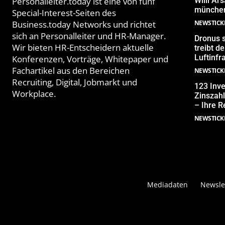
Personalleiter.today ist eine von fünf
Willi Ar
münchen
Special-Interest-Seiten des
Business.today Networks und richtet
NEWSTICK
sich an Personalleiter und HR-Manager.
Dronus s
Wir bieten HR-Entscheidern aktuelle
treibt 
Luftinfr
Konferenzen, Vorträge, Whitepaper und
Fachartikel aus den Bereichen
NEWSTICK
Recruiting, Digital, Jobmarkt und
123 Inve
Workplace.
Zinszahl
– Ihre R
NEWSTICK
Mediadaten
Newsle